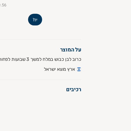
₪9.56 ל-
יח'
על המוצר
כרוב לבן כבוש במלח למשך 3 שבועות לפחות, בריא מאוד למערכת העיכול ועשיר בפרוביוטיקה
ארץ מוצא ישראל
רכיבים