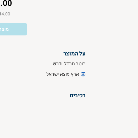
.00
₪14.00 ל-00
מוצר
על המוצר
רוטב חרדל ודבש
ארץ מוצא ישראל
רכיבים