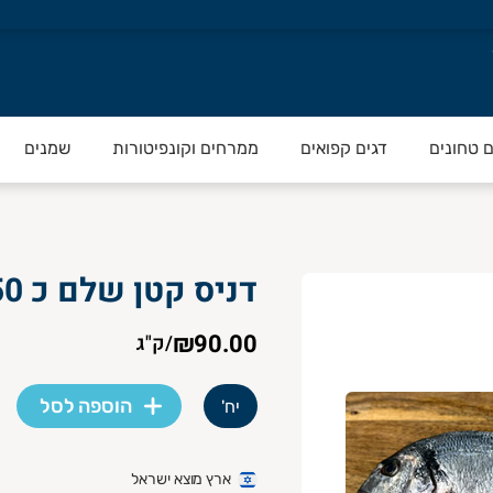
ם טחונים
דגים קפואים
ממרחים וקונפיטורות
שמנים
דניס קטן שלם כ 450 גרם
₪90.00
/
ק"ג
הוספה לסל
יח'
ארץ מוצא ישראל